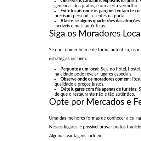
Observe os cardápios expostos na porta
: 
genéricas dos pratos, é um alerta vermelho.
Evite locais onde os garçons tentam te co
precisam persuadir clientes na porta.
Afaste-se alguns quarteirões das atrações 
incríveis e mais autênticas.
Siga os Moradores Loca
Se quer comer bem e de forma autêntica, os m
estratégias incluem:
Pergunte a um local
: Seja no hotel, host
na cidade pode revelar lugares especiais.
Observe onde os moradores comem
: Res
qualidade e preços justos.
Evite lugares com fila apenas de turistas
: 
de que o restaurante não é tão autêntico.
Opte por Mercados e Fe
Uma das melhores formas de conhecer a culinári
Nesses lugares, é possível provar pratos tradic
Algumas vantagens incluem: