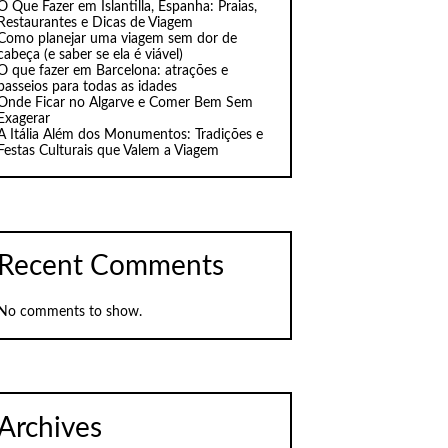
O Que Fazer em Islantilla, Espanha: Praias,
Restaurantes e Dicas de Viagem
Como planejar uma viagem sem dor de
cabeça (e saber se ela é viável)
O que fazer em Barcelona: atrações e
passeios para todas as idades
Onde Ficar no Algarve e Comer Bem Sem
Exagerar
A Itália Além dos Monumentos: Tradições e
Festas Culturais que Valem a Viagem
Recent Comments
No comments to show.
Archives