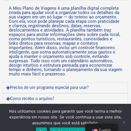
A Meu Plano de Viagens é uma planilha digital completa
criada para ajudar você a organizar todos os detalhes da
sua viagem em um só lugar — do roteiro ao orçamento.
Com ela, você pode planejar cada etapa com praticidade
e clareza, registrando destinos, datas, reservas,
deslocamentos e atividades. A planilha também traz
espaços para anotar informações úteis sobre cada local,
como pontos turísticos, restaurantes, curiosidades e
links diretos para reservas, mapas e contatos
importantes. Além disso, inclui um controle financeiro
inteligente, que soma automaticamente seus gastos e
ajuda a manter o orçamento sob controle, evitando
surpresas. Tudo isso com um calendário automático,
design intuitivo e estrutura pensada para economizar
tempo e dinheiro, tornando o planejamento da sua viagem
muito mais fácil e prazeroso.
Preciso de um programa especial para usar?
Como recebo o arquivo?
A compra é segura?
Nós utilizamos cookies para garantir que você tenha a melhor
experiência em nosso site. Se você continua a usar este site,
O calendário é automático?
assumimos que você está satisfeito.
English