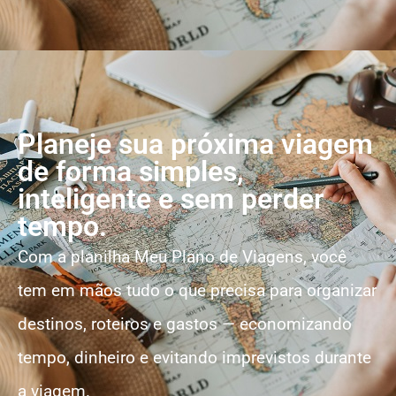
Planeje sua próxima viagem
de forma simples,
inteligente e sem perder
tempo.
Com a planilha
Meu Plano de Viagens
, você
tem em mãos tudo o que precisa para organizar
destinos, roteiros e gastos — economizando
tempo, dinheiro e evitando imprevistos durante
a viagem.