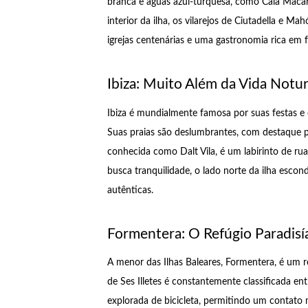
branca e águas azul-turquesa, como Cala Macare
interior da ilha, os vilarejos de Ciutadella e 
igrejas centenárias e uma gastronomia rica em 
Ibiza: Muito Além da Vida Notu
Ibiza é mundialmente famosa por suas festas e 
Suas praias são deslumbrantes, com destaque pa
conhecida como Dalt Vila, é um labirinto de ru
busca tranquilidade, o lado norte da ilha escon
autênticas.
Formentera: O Refúgio Paradisí
A menor das Ilhas Baleares, Formentera, é um re
de Ses Illetes é constantemente classificada ent
explorada de bicicleta, permitindo um contato 