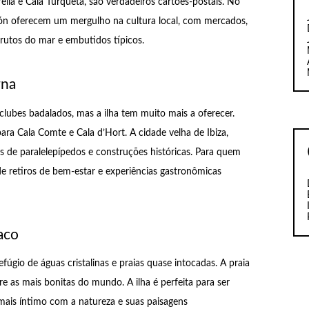
lla e Cala Turqueta, são verdadeiros cartões-postais. No
Mahón oferecem um mergulho na cultura local, com mercados,
frutos do mar e embutidos típicos.
rna
clubes badalados, mas a ilha tem muito mais a oferecer.
ra Cala Comte e Cala d’Hort. A cidade velha de Ibiza,
as de paralelepípedos e construções históricas. Para quem
de retiros de bem-estar e experiências gastronômicas
aco
fúgio de águas cristalinas e praias quase intocadas. A praia
re as mais bonitas do mundo. A ilha é perfeita para ser
mais íntimo com a natureza e suas paisagens