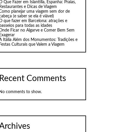
O Que Fazer em Islantilla, Espanha: Praias,
Restaurantes e Dicas de Viagem
Como planejar uma viagem sem dor de
cabeça (e saber se ela é viável)
O que fazer em Barcelona: atrações e
passeios para todas as idades
Onde Ficar no Algarve e Comer Bem Sem
Exagerar
A Itália Além dos Monumentos: Tradições e
Festas Culturais que Valem a Viagem
Recent Comments
No comments to show.
Archives