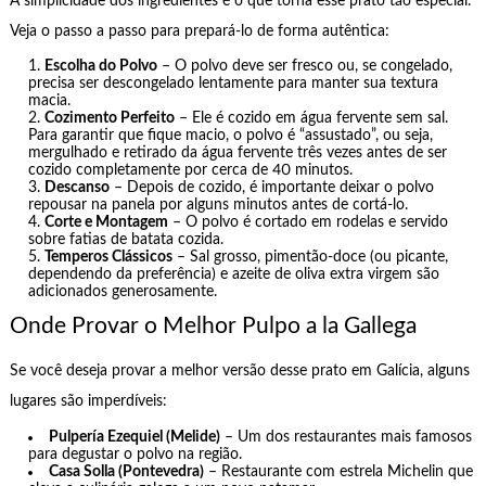
A simplicidade dos ingredientes é o que torna esse prato tão especial.
Veja o passo a passo para prepará-lo de forma autêntica:
Escolha do Polvo
– O polvo deve ser fresco ou, se congelado,
precisa ser descongelado lentamente para manter sua textura
macia.
Cozimento Perfeito
– Ele é cozido em água fervente sem sal.
Para garantir que fique macio, o polvo é “assustado”, ou seja,
mergulhado e retirado da água fervente três vezes antes de ser
cozido completamente por cerca de 40 minutos.
Descanso
– Depois de cozido, é importante deixar o polvo
repousar na panela por alguns minutos antes de cortá-lo.
Corte e Montagem
– O polvo é cortado em rodelas e servido
sobre fatias de batata cozida.
Temperos Clássicos
– Sal grosso, pimentão-doce (ou picante,
dependendo da preferência) e azeite de oliva extra virgem são
adicionados generosamente.
Onde Provar o Melhor Pulpo a la Gallega
Se você deseja provar a melhor versão desse prato em Galícia, alguns
lugares são imperdíveis:
Pulpería Ezequiel (Melide)
– Um dos restaurantes mais famosos
para degustar o polvo na região.
Casa Solla (Pontevedra)
– Restaurante com estrela Michelin que